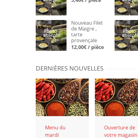
Nouveau Filet
de Maigre ,
tarte
provençale
12,00€ / pièce
DERNIÈRES NOUVELLES
Menu du
Ouverture de
mardi
votre magasin