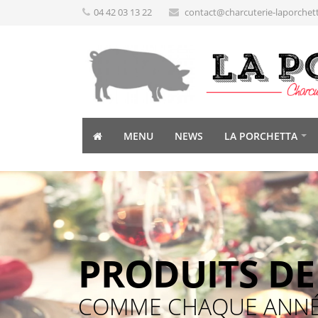
04 42 03 13 22
contact@charcuterie-laporchet
MENU
NEWS
LA PORCHETTA
PRODUITS DE 
COMME CHAQUE ANNÉE