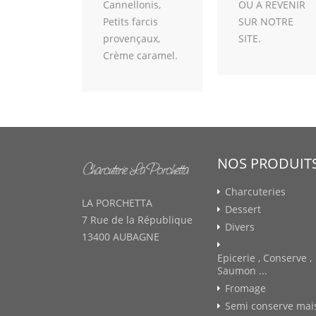
Cannellonis,
OU A REVENIR
Petits farcis
SUR NOTRE
provençaux,
SITE.
Crème caramel.
NOS PRODUIT
Charcuteries
LA PORCHETTA
Dessert
7 Rue de la République
Divers
13400 AUBAGNE
Epicerie , Conserve ,
Saumon ...
Fromage
Semi conserve mai