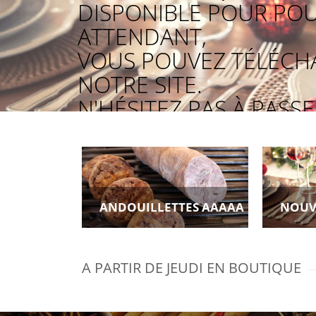
DISPONIBLE POUR POU
ATTENDANT,
VOUS POUVEZ TÉLÉCH
NOTRE SITE.
N'HÉSITEZ PAS À PAS
VOUS CONSEILLIONS.
ANDOUILLETTES AAAAA
NOUV
A PARTIR DE JEUDI EN BOUTIQUE