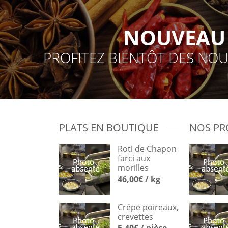
NOUVEAU 
PROFITEZ BIENTÔT DES NOU
PLATS EN BOUTIQUE
NOS PR
Roti de Chapon
farci aux
morilles
46,00€ / kg
Crêpe poireaux,
crevettes
5,40€ / pièce