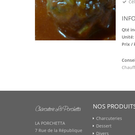
Cél
INF
Qté in
Unité
Prix /
Consei
Chauff
NOS PRODUIT
Charcuteries
LA PORCHETTA
Dessert
7 Rue de la République
Divers