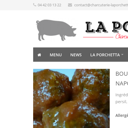
04 42 03 13 22
contact@charcuterie-laporchet
MENU
NEWS
LA PORCHETTA
BOU
NAP
Ingréd
persil,
Allerg