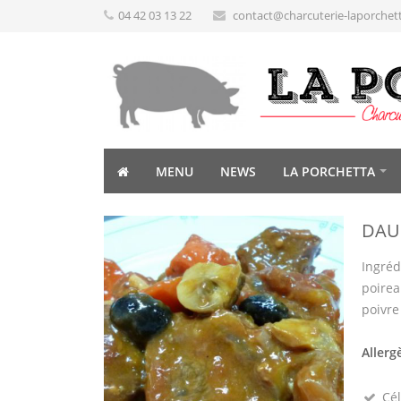
04 42 03 13 22
contact@charcuterie-laporchet
MENU
NEWS
LA PORCHETTA
DAU
Ingréd
poirea
poivre
Allerg
Cél