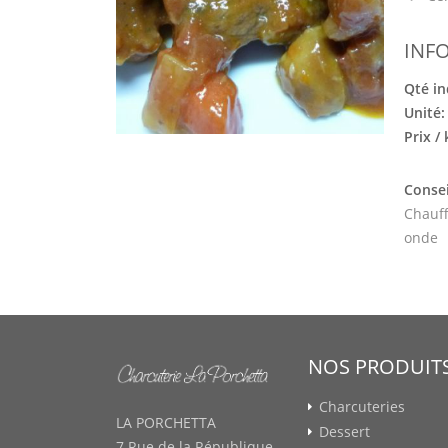
INF
Qté in
Unité
Prix /
Consei
Chauff
onde
NOS PRODUIT
Charcuteries
LA PORCHETTA
Dessert
7 Rue de la République