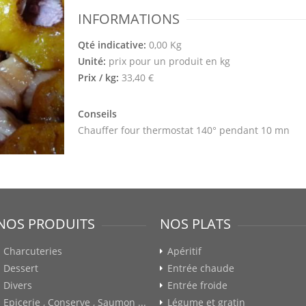
INFORMATIONS
Qté indicative:
0,00 Kg
Unité:
prix pour un produit en kg
Prix / kg:
33,40 €
Conseils
Chauffer four thermostat 140° pendant 10 mn
NOS PRODUITS
NOS PLATS
Charcuteries
Apéritif
Dessert
Entrée chaude
Divers
Entrée froide
Epicerie , Conserve , Saumon ...
Légume et gratin