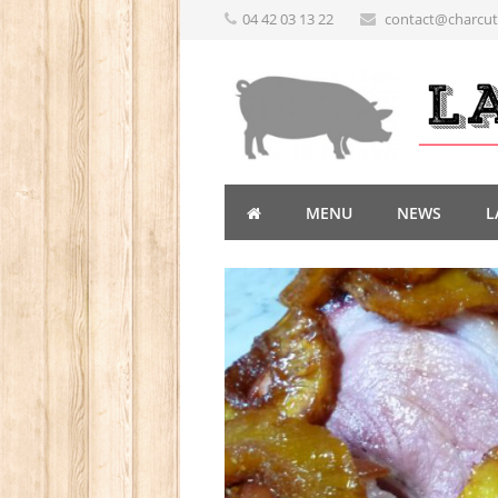
04 42 03 13 22
contact@charcute
MENU
NEWS
L