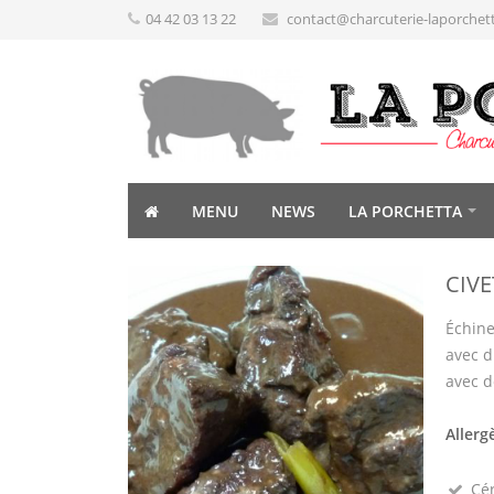
04 42 03 13 22
contact@charcuterie-laporchet
MENU
NEWS
LA PORCHETTA
CIVE
Échine
avec d
avec d
Allerg
Cé