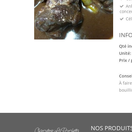
Anh
conce
Cél
INF
Qté in
Unité
Prix /
Consei
À fair
bouilli
NOS PRODUIT