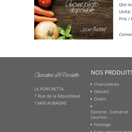
Qté in
Unité
Prix /
Consei
NOS PRODUIT
Charcuteries
LA PORCHETTA
Dessert
7 Rue de la République
Divers
13400 AUBAGNE
Epicerie , Conserve ,
Saumon ...
Fromage
Semi conserve mai