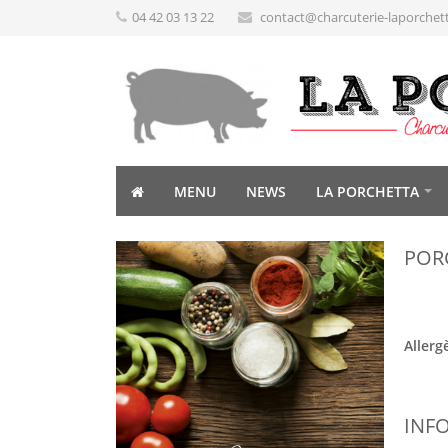
04 42 03 13 22
contact@charcuterie-laporchet
MENU
NEWS
LA PORCHETTA
POR
Allerg
INF