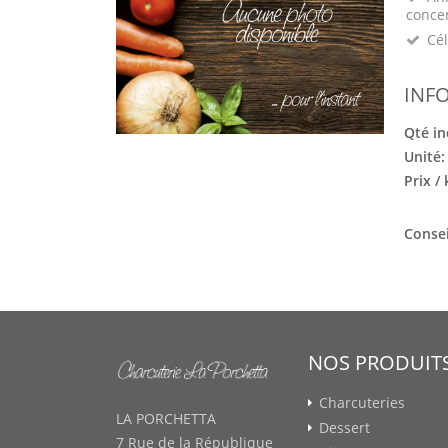
conce
Cél
INF
Qté in
Unité
Prix /
Consei
NOS PRODUIT
Charcuteries
LA PORCHETTA
Dessert
7 Rue de la République