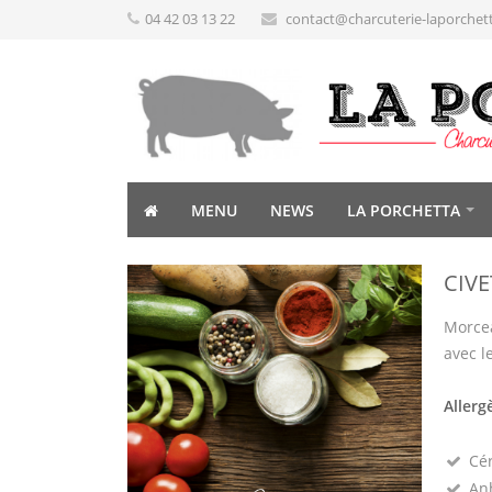
04 42 03 13 22
contact@charcuterie-laporchet
MENU
NEWS
LA PORCHETTA
CIVE
Morcea
avec le
Allerg
Cé
Anh