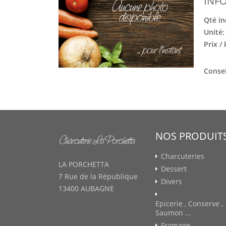
INF
Qté in
Unité
Prix /
Consei
NOS PRODUIT
Charcuteries
LA PORCHETTA
Dessert
7 Rue de la République
Divers
13400 AUBAGNE
Epicerie , Conserve ,
Saumon ...
Fromage