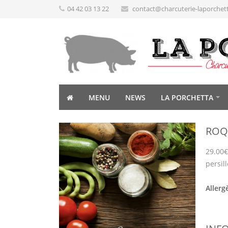
04 42 03 13 22
contact@charcuterie-laporchet
MENU
NEWS
LA PORCHETTA
ROQ
29.00€
persill
Allerg