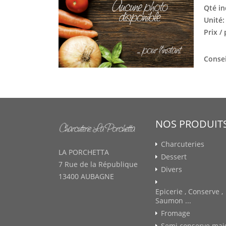
Qté in
Unité
Prix /
Consei
NOS PRODUIT
Charcuteries
LA PORCHETTA
Dessert
7 Rue de la République
Divers
13400 AUBAGNE
Epicerie , Conserve ,
Saumon ...
Fromage
Semi conserve mai