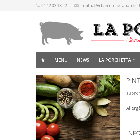
04 42 03 13 22
contact@charcuterie-laporchet
MENU
NEWS
LA PORCHETTA
PIN
suprem
Allerg
INF