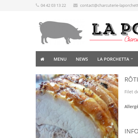
04 42 03 13 22
contact@charcuterie-laporchet
MENU
NEWS
LA PORCHETTA
RÔT
Filet d
Allerg
INF