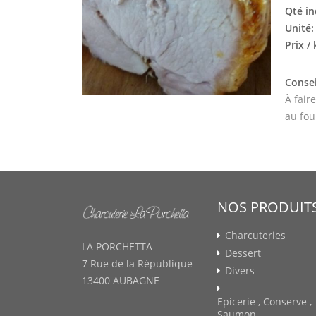
Qté in
Unité
Prix /
Consei
À fair
au fou
NOS PRODUIT
Charcuteries
LA PORCHETTA
Dessert
7 Rue de la République
Divers
13400 AUBAGNE
Epicerie , Conserve ,
Saumon ...