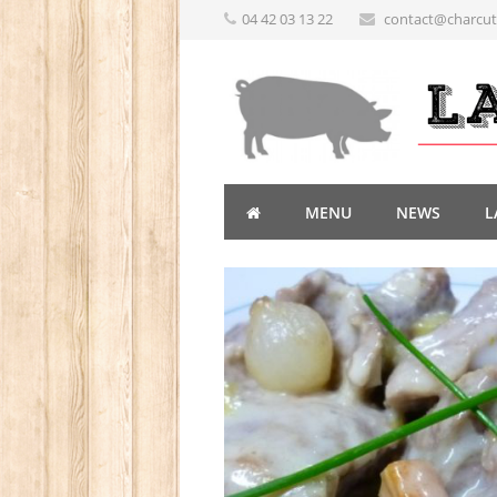
04 42 03 13 22
contact@charcute
MENU
NEWS
L