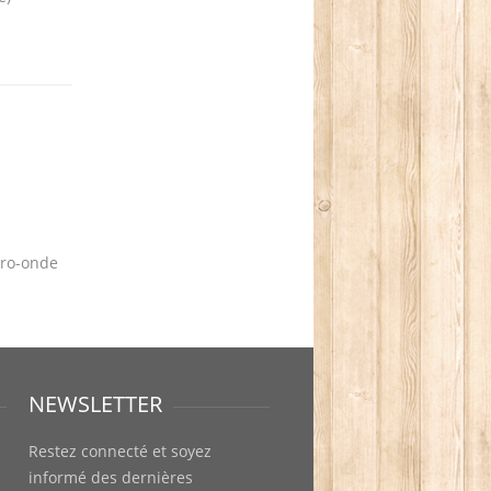
cro-onde
NEWSLETTER
Restez connecté et soyez
informé des dernières