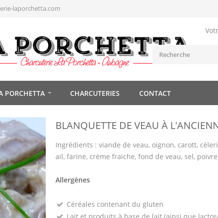
rie-laporchetta.com
Vot
A PORCHETTA
CHARCUTERIES
CONTACT
BLANQUETTE DE VEAU À L'ANCIEN
Ingrédients : viande de veau, oignon, carott, cèleri
ail, farine, crème fraiche, fond de veau, sel, poivre
Allergènes
Céréales contenant du gluten
Lait et produits à base de lait (ainsi que lactos