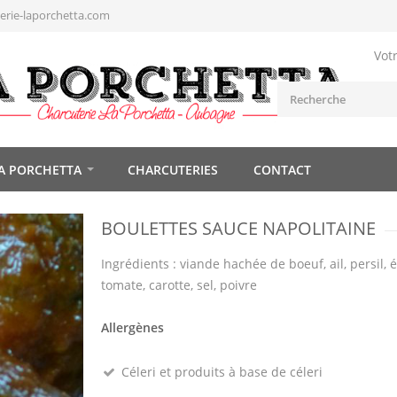
rie-laporchetta.com
Vot
A PORCHETTA
CHARCUTERIES
CONTACT
BOULETTES SAUCE NAPOLITAINE
Ingrédients : viande hachée de boeuf, ail, persil, 
tomate, carotte, sel, poivre
Allergènes
Céleri et produits à base de céleri