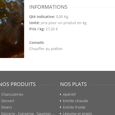
INFORMATIONS
Qté indicative:
0,00 Kg
Unité:
prix pour un produit en kg
Prix / kg:
27,20 €
Conseils
Chauffer au poêlon
NOS PRODUITS
NOS PLATS
Charcuteries
Apéritif
Dessert
Entrée chaude
Divers
Entrée froide
Epicerie , Conserve , Saumon ...
Légume et gratin