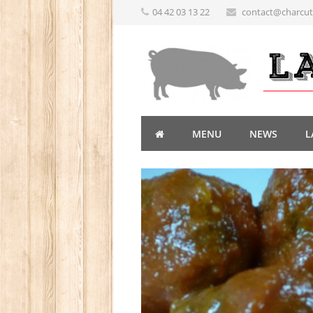
04 42 03 13 22
contact@charcute
MENU
NEWS
L