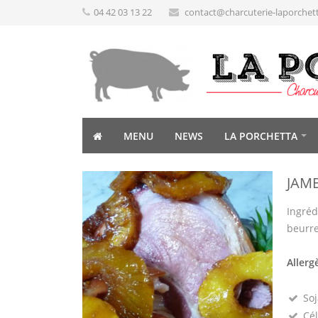
04 42 03 13 22
contact@charcuterie-laporchet
MENU
NEWS
LA PORCHETTA
JAM
Ingréd
beurr
Allerg
Soj
Cél