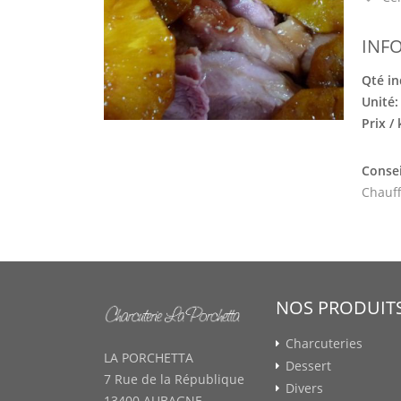
INF
Qté in
Unité
Prix /
Consei
Chauff
NOS PRODUIT
Charcuteries
LA PORCHETTA
Dessert
7 Rue de la République
Divers
13400 AUBAGNE