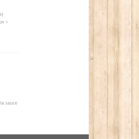
e)
on >
 la sauce