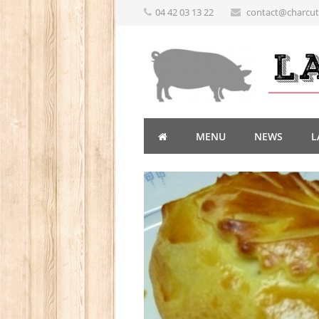
04 42 03 13 22
contact@charcute
MENU
NEWS
L