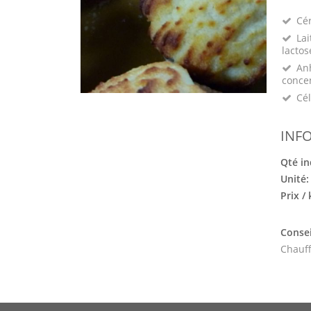
Cé
Lai
lactos
Anh
conce
Cél
INF
Qté in
Unité
Prix /
Consei
Chauff