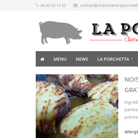
04 42 03 13 22
contact@charcuterie-laporchet
MENU
NEWS
LA PORCHETTA
NOI
GRA
Ingréd
parmes
poirea
Allerg