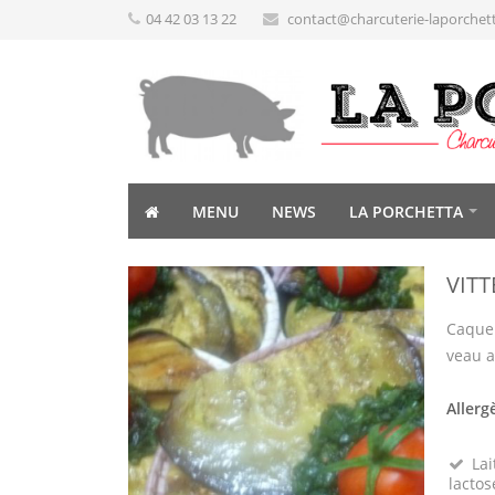
04 42 03 13 22
contact@charcuterie-laporchet
MENU
NEWS
LA PORCHETTA
VITT
Caquel
veau av
Allerg
Lai
lactos