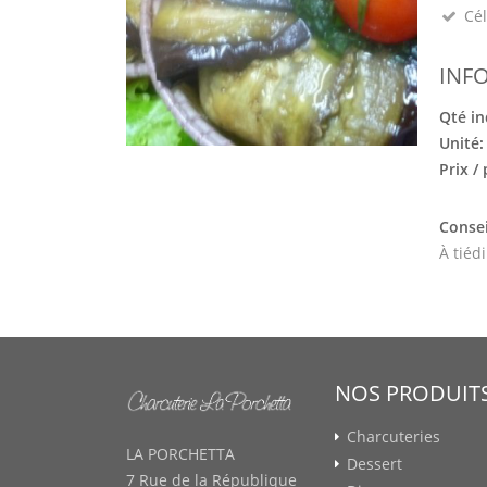
Cél
INF
Qté in
Unité
Prix /
Consei
À tiéd
NOS PRODUIT
Charcuteries
LA PORCHETTA
Dessert
7 Rue de la République