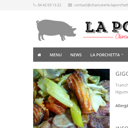
04 42 03 13 22
contact@charcuterie-laporchet
MENU
NEWS
LA PORCHETTA
GIG
Tranch
légume
Allerg