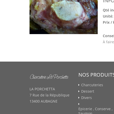
INF
Qté in
Unité
Prix /
Consei
À fair
NOS PRODUIT
Charcuteries
LA PORCHETTA
Dessert
7 Rue de la République
Divers
13400 AUBAGNE
Epicerie , Conserve ,
Saumon ...