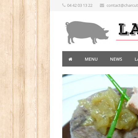
04 42 03 13 22
contact@charcute
MENU
NEWS
L