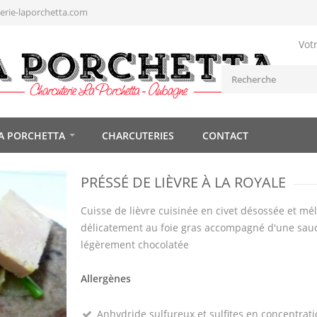
rie-laporchetta.com
Vot
A PORCHETTA
CHARCUTERIES
CONTACT
PRÉSSÉ DE LIÈVRE À LA ROYALE
Cuisse de lièvre cuisinée en civet désossée et mé
délicatement au foie gras accompagné d'une sauc
légèrement chocolatée
Allergènes
Anhydride sulfureux et sulfites en concentrati