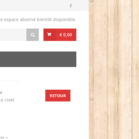
re espace abonné bientôt disponible.
€ 0,00
lé
RETOUR
e civet
on >