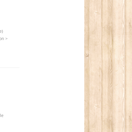
e)
on >
le