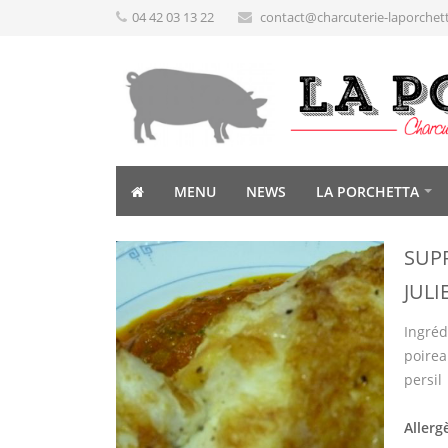
04 42 03 13 22
contact@charcuterie-laporchet
MENU
NEWS
LA PORCHETTA
SUP
JUL
Ingréd
poireau
persil
Allerg