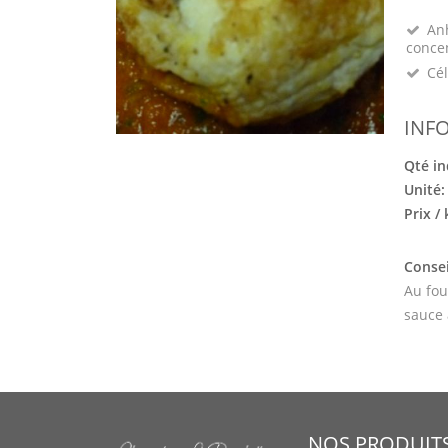
Anh
conce
Cél
INF
Qté in
Unité
Prix /
Consei
Au fou
sauce 
NOS PRODUIT