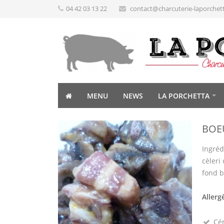
04 42 03 13 22
contact@charcuterie-laporchet
MENU
NEWS
LA PORCHETTA
BOE
Ingréd
cèleri 
fond 
Allerg
Cé