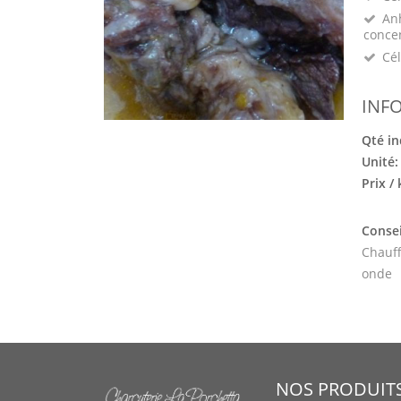
Anh
conce
Cél
INF
Qté in
Unité
Prix /
Consei
Chauff
onde
NOS PRODUIT