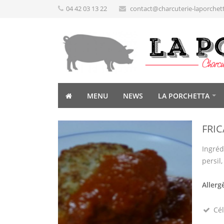
04 42 03 13 22
contact@charcuterie-laporchet
MENU
NEWS
LA PORCHETTA
FRI
Ingréd
persil
Allerg
Cél