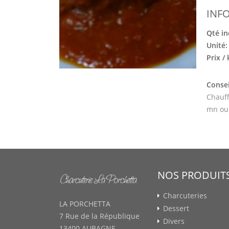
INF
Qté in
Unité
Prix /
Consei
Chauff
mn ou
NOS PRODUIT
Charcuteries
LA PORCHETTA
Dessert
7 Rue de la République
Divers
13400 AUBAGNE