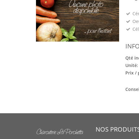
Cé
Oeu
Cél
INF
Qté in
Unité
Prix /
Consei
NOS PRODUIT