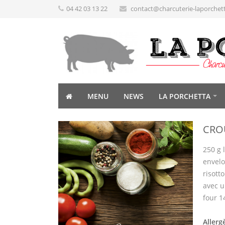
04 42 03 13 22
contact@charcuterie-laporchet
MENU
NEWS
LA PORCHETTA
CRO
250 g 
envelo
risott
avec u
four 1
Allerg