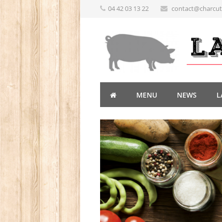
04 42 03 13 22
contact@charcute
MENU
NEWS
L