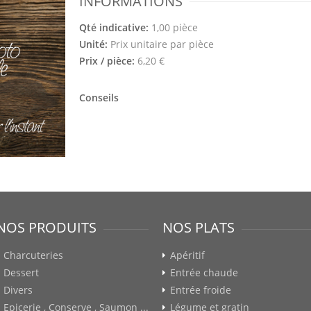
INFORMATIONS
Qté indicative:
1,00 pièce
Unité:
Prix unitaire par pièce
Prix / pièce:
6,20 €
Conseils
NOS PRODUITS
NOS PLATS
Charcuteries
Apéritif
Dessert
Entrée chaude
Divers
Entrée froide
Epicerie , Conserve , Saumon ...
Légume et gratin