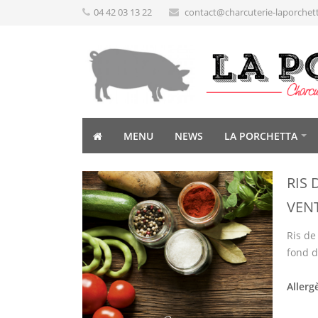
04 42 03 13 22
contact@charcuterie-laporchet
MENU
NEWS
LA PORCHETTA
RIS 
VEN
Ris de
fond d
Allerg