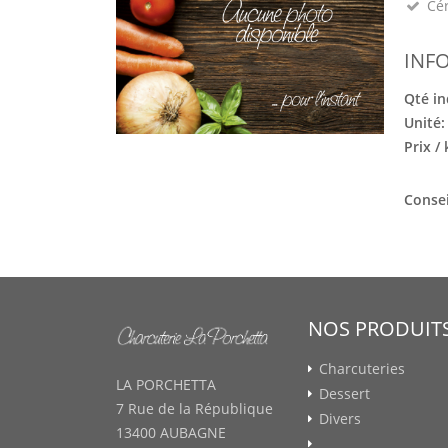
Cé
INF
Qté in
Unité
Prix /
Consei
NOS PRODUIT
Charcuteries
LA PORCHETTA
Dessert
7 Rue de la République
Divers
13400 AUBAGNE