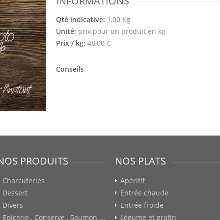
INFORMATIONS
Qté indicative:
1,00 Kg
Unité:
prix pour un produit en kg
Prix / kg:
48,00 €
Conseils
NOS PRODUITS
NOS PLATS
Charcuteries
Apéritif
Dessert
Entrée chaude
Divers
Entrée froide
Epicerie , Conserve , Saumon ...
Légume et gratin