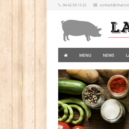
04 42 03 13 22
contact@charcute
MENU
NEWS
L