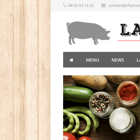
04 42 03 13 22
contact@charcute
MENU
NEWS
L