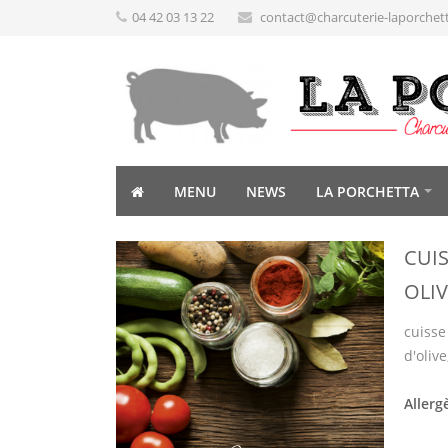
04 42 03 13 22
contact@charcuterie-laporchet
MENU
NEWS
LA PORCHETTA
CUI
OLIV
cuisse
d'oliv
Allerg