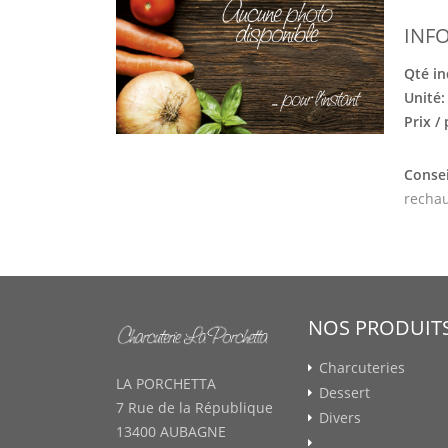
INF
Qté in
Unité
Prix /
Consei
rechau
NOS PRODUIT
Charcuteries
LA PORCHETTA
Dessert
7 Rue de la République
Divers
13400 AUBAGNE