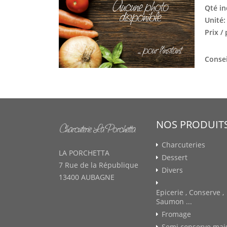
Qté in
Unité
Prix /
Consei
NOS PRODUIT
Charcuteries
LA PORCHETTA
Dessert
7 Rue de la République
Divers
13400 AUBAGNE
Epicerie , Conserve ,
Saumon ...
Fromage
Semi conserve mai