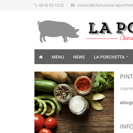
04 42 03 13 22
contact@charcuterie-laporchet
MENU
NEWS
LA PORCHETTA
PIN
suprem
Allerg
INF