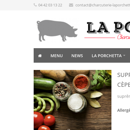
04 42 03 13 22
contact@charcuterie-laporchet
MENU
NEWS
LA PORCHETTA
SUP
CÈP
suprêm
Allerg