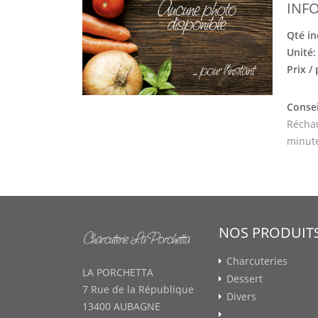
INF
Qté in
Unité
Prix /
Consei
Réchau
minut
NOS PRODUIT
Charcuteries
LA PORCHETTA
Dessert
7 Rue de la République
Divers
13400 AUBAGNE