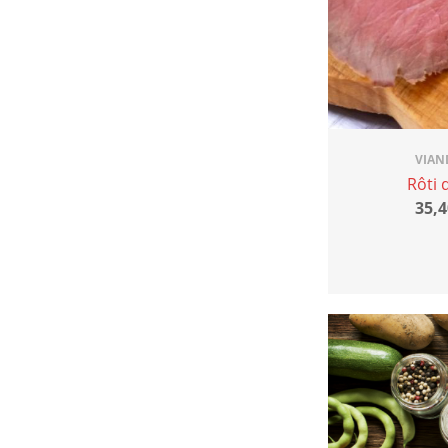
VIAN
Rôti 
35,4