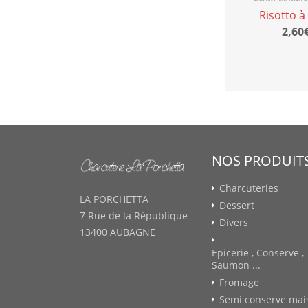
Risotto à
2,60€
NOS PRODUIT
Charcuteries
LA PORCHETTA
Dessert
7 Rue de la République
Divers
13400 AUBAGNE
Epicerie , Conserve ,
Saumon ...
Fromage
Semi conserve mai