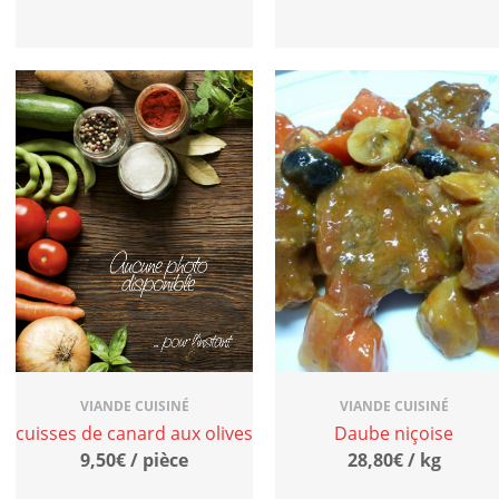
VIANDE CUISINÉ
VIANDE CUISINÉ
cuisses de canard aux olives
Daube niçoise
9,50€ / pièce
28,80€ / kg