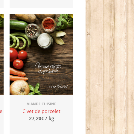
VIANDE CUISINÉ
de
Civet de porcelet
27,20€ / kg