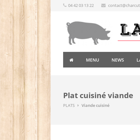
04 42 03 13 22
contact@charcute
MENU
NEWS
L
Plat cuisiné viande
PLATS
Viande cuisiné