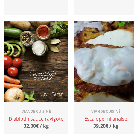
VIANDE CUISINÉ
VIANDE CUISINÉ
Diablotin sauce ravigote
Escalope milanaise
32,00€ / kg
39,20€ / kg