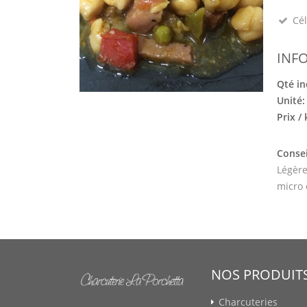
Cél
INF
Qté in
Unité
Prix /
Consei
Légère
micro
NOS PRODUIT
Charcuteries