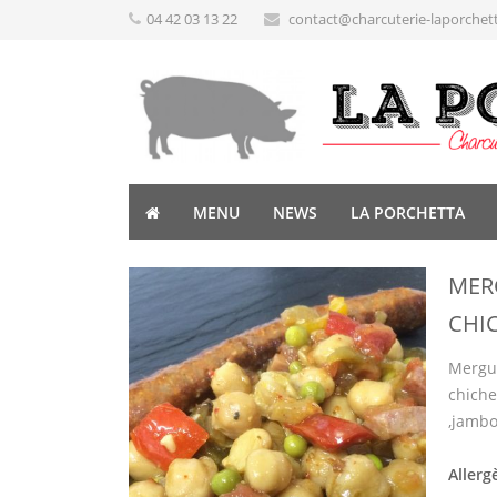
04 42 03 13 22
contact@charcuterie-laporchet
MENU
NEWS
LA PORCHETTA
MER
CHI
Mergue
chiche 
,jambon
Allerg