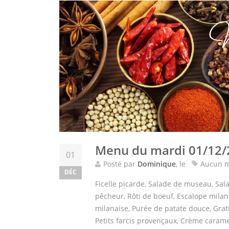
Menu du mardi 01/12/
01
Posté par
Dominique
, le
Aucun m
DÉC
Ficelle picarde, Salade de museau, Sala
pêcheur, Rôti de boeuf, Escalope milana
milanaise, Purée de patate douce, Grat
Petits farcis provençaux, Crème carame