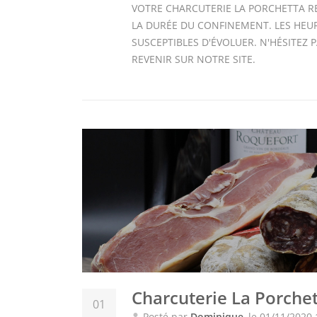
VOTRE CHARCUTERIE LA PORCHETTA R
LA DURÉE DU CONFINEMENT. LES HEU
SUSCEPTIBLES D'ÉVOLUER. N'HÉSITEZ 
REVENIR SUR NOTRE SITE.
Charcuterie La Porche
01
Posté par
Dominique
, le 01/11/2020