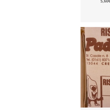
5,60€