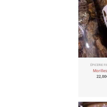
ÉPICERIE F
Morille
22,00