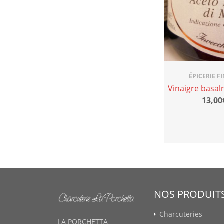
ÉPICERIE F
Vinaigre basal
13,00
NOS PRODUIT
Charcuteries
LA PORCHETTA