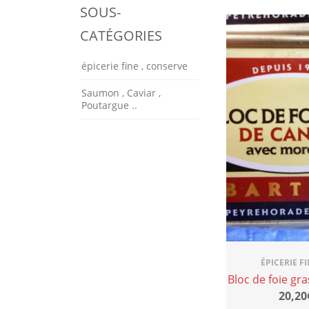
SOUS-
CATÉGORIES
épicerie fine , conserve
Saumon , Caviar ,
Poutargue ..
ÉPICERIE F
Bloc de foie gr
20,20