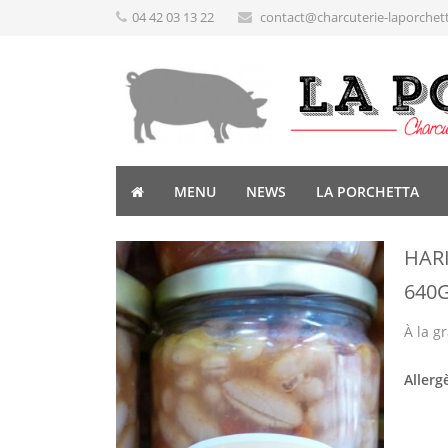
04 42 03 13 22
contact@charcuterie-laporchet
MENU
NEWS
LA PORCHETTA
HAR
640
À la g
Allerg