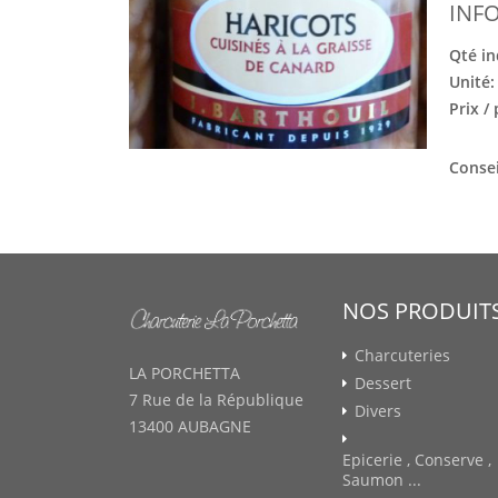
INF
Qté in
Unité
Prix /
Consei
NOS PRODUIT
Charcuteries
LA PORCHETTA
Dessert
7 Rue de la République
Divers
13400 AUBAGNE
Epicerie , Conserve ,
Saumon ...