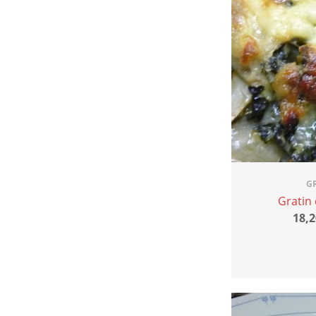
G
Gratin 
18,2