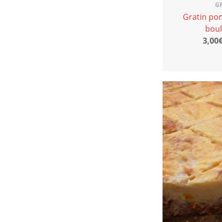
G
Gratin po
bou
3,00€