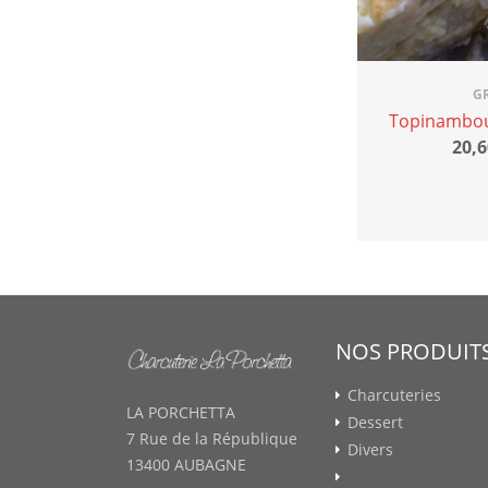
G
Topinambour
20,6
NOS PRODUIT
Charcuteries
LA PORCHETTA
Dessert
7 Rue de la République
Divers
13400 AUBAGNE