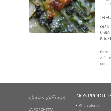
lactos
INF
Qté in
Unité
Prix /
Consei
À fair
ondes
NOS PRODUIT
Charcuteries
LA PORCHETTA