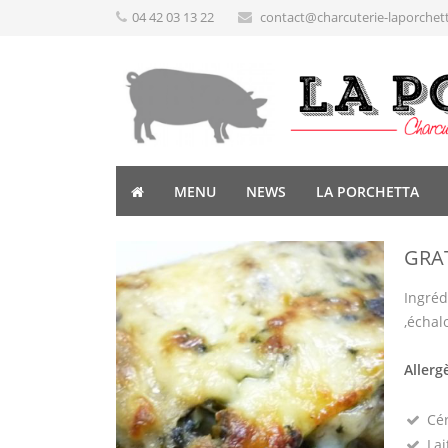
04 42 03 13 22
contact@charcuterie-laporchet
MENU
NEWS
LA PORCHETTA
GRAT
Ingréd
,échal
Allerg
Cé
Lai