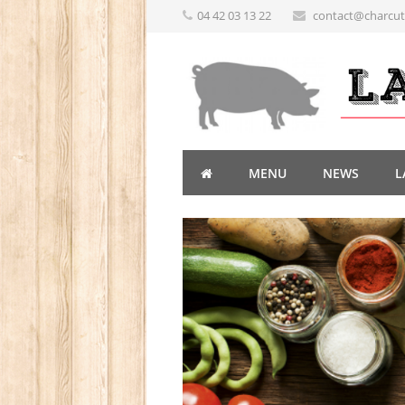
04 42 03 13 22
contact@charcute
MENU
NEWS
L