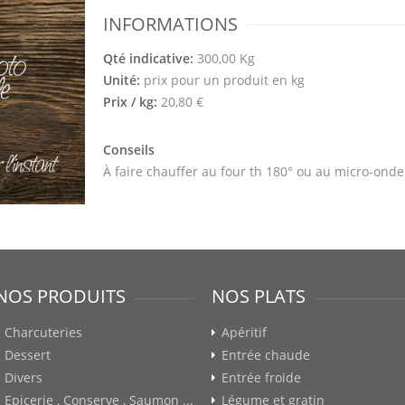
INFORMATIONS
Qté indicative:
300,00 Kg
Unité:
prix pour un produit en kg
Prix / kg:
20,80 €
Conseils
À faire chauffer au four th 180° ou au micro-onde
NOS PRODUITS
NOS PLATS
Charcuteries
Apéritif
Dessert
Entrée chaude
Divers
Entrée froide
Epicerie , Conserve , Saumon ...
Légume et gratin