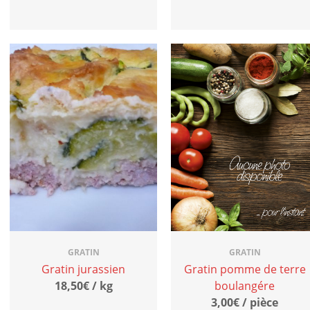
GRATIN
GRATIN
Gratin jurassien
Gratin pomme de terre
18,50€ / kg
boulangére
3,00€ / pièce