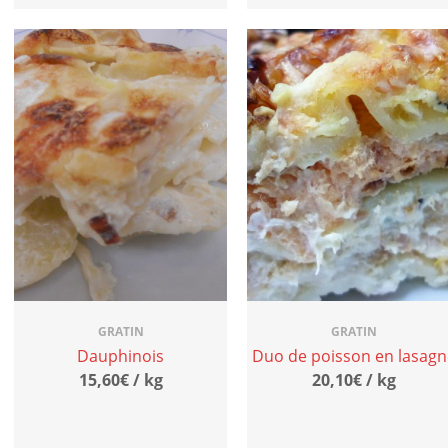
GRATIN
GRATIN
Dauphinois
Duo de poisson en lasagn
15,60€ / kg
20,10€ / kg