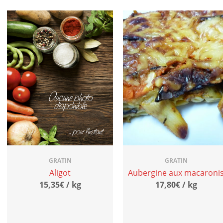
GRATIN
GRATIN
Aligot
Aubergine aux macaroni
15,35€ / kg
17,80€ / kg