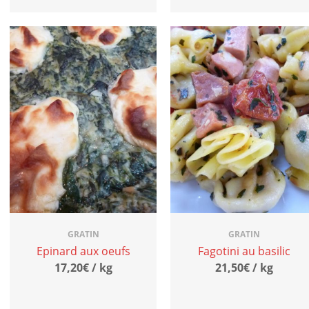
GRATIN
GRATIN
Epinard aux oeufs
Fagotini au basilic
17,20€ / kg
21,50€ / kg