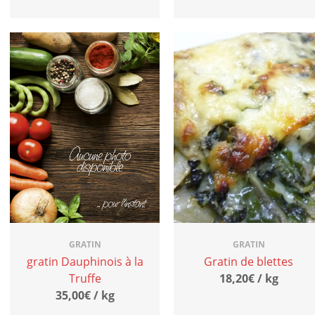
GRATIN
GRATIN
gratin Dauphinois à la
Gratin de blettes
Truffe
18,20€ / kg
35,00€ / kg