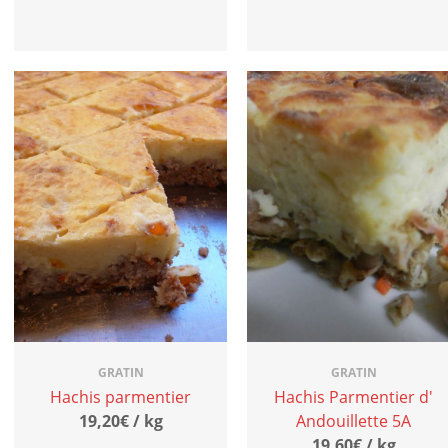
GRATIN
GRATIN
Hachis parmentier
Hachis Parmentier d'
19,20€ / kg
Andouillette 5A
19,60€ / kg