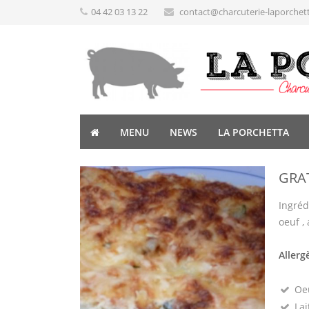
04 42 03 13 22
contact@charcuterie-laporchet
MENU
NEWS
LA PORCHETTA
GRA
Ingréd
oeuf , 
Allerg
Oeu
Lai