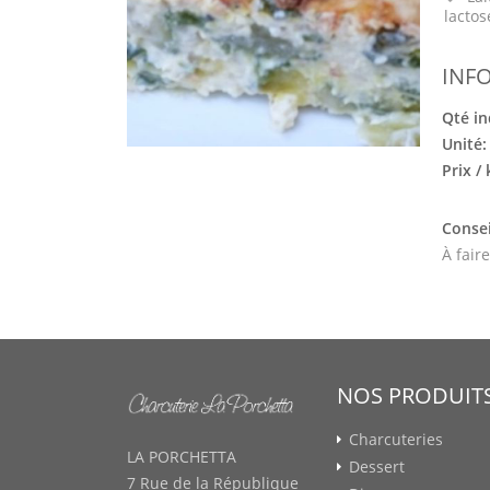
lactos
INF
Qté in
Unité
Prix /
Consei
À fair
NOS PRODUIT
Charcuteries
LA PORCHETTA
Dessert
7 Rue de la République