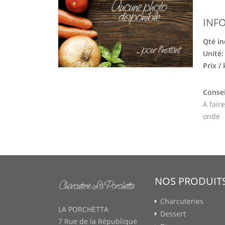
INF
Qté in
Unité
Prix /
Consei
À fair
onde
NOS PRODUIT
Charcuteries
LA PORCHETTA
Dessert
7 Rue de la République