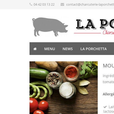
04 42 03 13 22
contact@charcuterie-laporchet
MENU
NEWS
LA PORCHETTA
MOU
Ingréd
tomate
Allerg
Lai
lactos