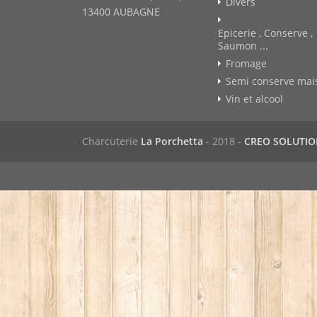
Divers
13400 AUBAGNE
Epicerie , Conserve ,
Saumon ...
Fromage
Semi conserve mai
Vin et alcool
Charcuterie
La Porchetta
- 2018 -
CREO SOLUTI