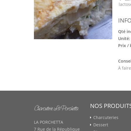
lactos
INF
Qté in
Unité
Prix /
Consei
À fair
NOS PRODUIT
Charcuteries
LA PORCHETTA
Dessert
7 Rue de la République