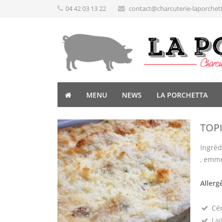
04 42 03 13 22
contact@charcuterie-laporchet
MENU
NEWS
LA PORCHETTA
TOP
Ingréd
, emme
Allerg
Cé
Lai