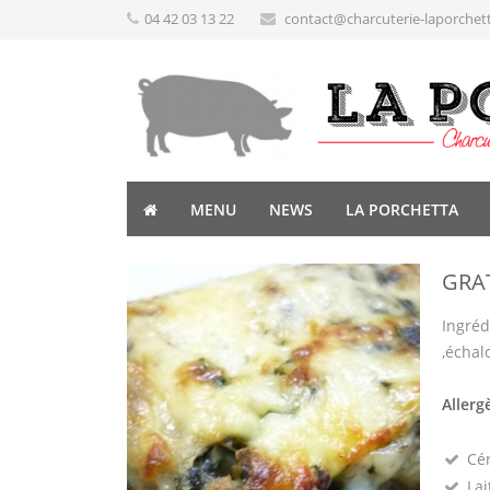
04 42 03 13 22
contact@charcuterie-laporchet
MENU
NEWS
LA PORCHETTA
GRAT
Ingréd
,échal
Allerg
Cé
Lai