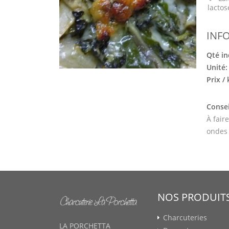
lactos
INF
Qté in
Unité
Prix /
Consei
À fair
ondes
NOS PRODUIT
Charcuteries
LA PORCHETTA