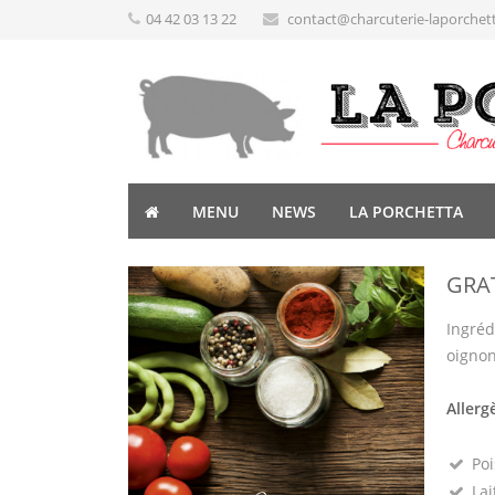
04 42 03 13 22
contact@charcuterie-laporchet
MENU
NEWS
LA PORCHETTA
GRA
Ingréd
oignon
Allerg
Poi
Lai