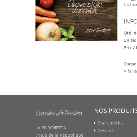
lactos
INF
Qté in
Unité
Prix /
Consei
À fair
NOS PRODUIT
Charcuteries
LA PORCHETTA
Dessert
7 Rue de la République