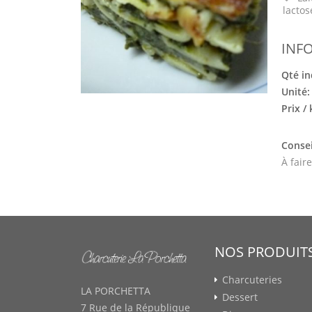
lactos
INF
Qté in
Unité
Prix /
Consei
À fair
NOS PRODUIT
Charcuteries
LA PORCHETTA
Dessert
7 Rue de la République