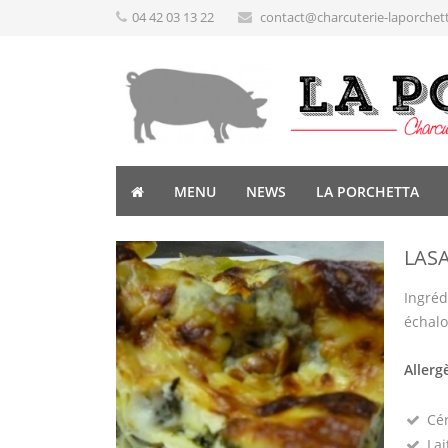
04 42 03 13 22
contact@charcuterie-laporchet
MENU
NEWS
LA PORCHETTA
LAS
Ingréd
échalot
Allerg
Cé
Lai