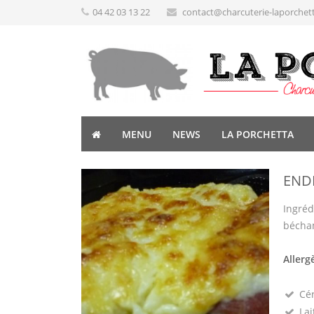
04 42 03 13 22
contact@charcuterie-laporchet
MENU
NEWS
LA PORCHETTA
END
Ingréd
bécham
Allerg
Cé
Lai