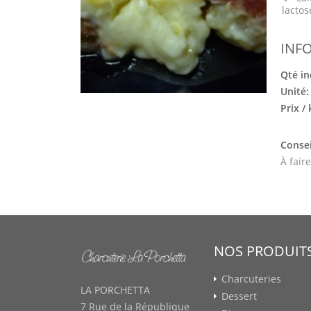
lactos
INF
Qté in
Unité
Prix /
Consei
À fair
NOS PRODUIT
Charcuteries
LA PORCHETTA
Dessert
7 Rue de la République