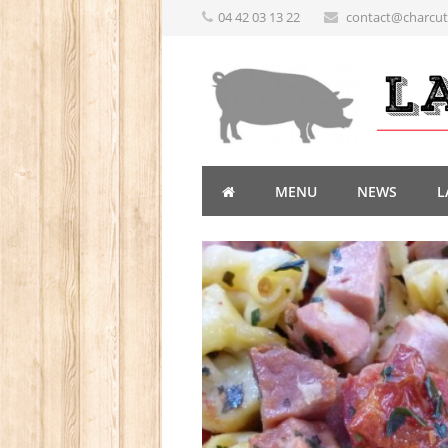
04 42 03 13 22
contact@charcute
MENU
NEWS
L