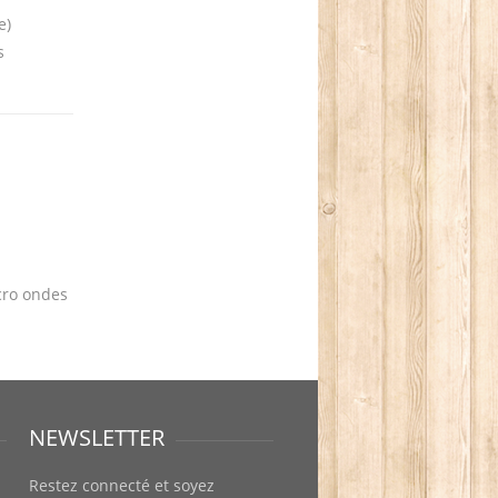
e)
s
icro ondes
NEWSLETTER
Restez connecté et soyez