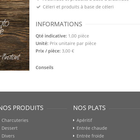
Céleri et produits à base de céleri
INFORMATIONS
Qté indicative:
1,00 pièce
Unité:
Prix unitaire par pièce
Prix / pièce:
3,00 €
Conseils
NOS PRODUITS
NOS PLATS
Charcuteries
Apéritif
Dessert
Entrée chaude
Divers
Entrée froide