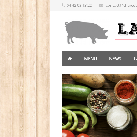
04 42 03 13 22
contact@charcute
MENU
NEWS
L